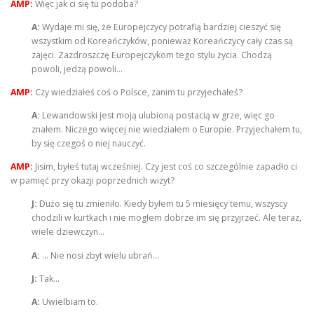
AMP:
Więc jak ci się tu podoba?
A:
Wydaje mi się, że Europejczycy potrafią bardziej cieszyć się
wszystkim od Koreańczyków, ponieważ Koreańczycy cały czas są
zajęci. Zazdroszczę Europejczykom tego stylu życia. Chodzą
powoli, jedzą powoli…
AMP:
Czy wiedziałeś coś o Polsce, zanim tu przyjechałeś?
A:
Lewandowski jest moją ulubioną postacią w grze, więc go
znałem. Niczego więcej nie wiedziałem o Europie. Przyjechałem tu,
by się czegoś o niej nauczyć.
AMP:
Jisim, byłeś tutaj wcześniej. Czy jest coś co szczególnie zapadło ci
w pamięć przy okazji poprzednich wizyt?
J:
Dużo się tu zmieniło. Kiedy byłem tu 5 miesięcy temu, wszyscy
chodzili w kurtkach i nie mogłem dobrze im się przyjrzeć. Ale teraz,
wiele dziewczyn…
A:
… Nie nosi zbyt wielu ubrań…
J:
Tak…
A:
Uwielbiam to.