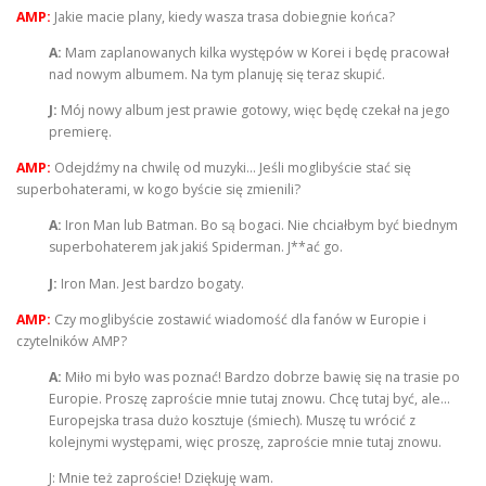
AMP:
Jakie macie plany, kiedy wasza trasa dobiegnie końca?
A:
Mam zaplanowanych kilka występów w Korei i będę pracował
nad nowym albumem. Na tym planuję się teraz skupić.
J:
Mój nowy album jest prawie gotowy, więc będę czekał na jego
premierę.
AMP:
Odejdźmy na chwilę od muzyki… Jeśli moglibyście stać się
superbohaterami, w kogo byście się zmienili?
A:
Iron Man lub Batman. Bo są bogaci. Nie chciałbym być biednym
superbohaterem jak jakiś Spiderman. J**ać go.
J:
Iron Man. Jest bardzo bogaty.
AMP:
Czy moglibyście zostawić wiadomość dla fanów w Europie i
czytelników AMP?
A:
Miło mi było was poznać! Bardzo dobrze bawię się na trasie po
Europie. Proszę zaproście mnie tutaj znowu. Chcę tutaj być, ale…
Europejska trasa dużo kosztuje (śmiech). Muszę tu wrócić z
kolejnymi występami, więc proszę, zaproście mnie tutaj znowu.
J: Mnie też zaproście! Dziękuję wam.