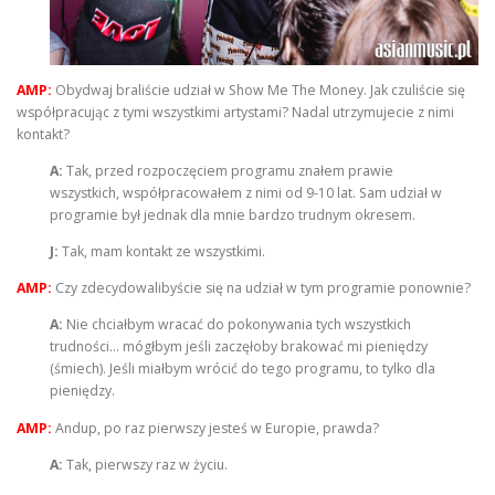
AMP:
Obydwaj braliście udział w Show Me The Money. Jak czuliście się
współpracując z tymi wszystkimi artystami? Nadal utrzymujecie z nimi
kontakt?
A:
Tak, przed rozpoczęciem programu znałem prawie
wszystkich, współpracowałem z nimi od 9-10 lat. Sam udział w
programie był jednak dla mnie bardzo trudnym okresem.
J:
Tak, mam kontakt ze wszystkimi.
AMP:
Czy zdecydowalibyście się na udział w tym programie ponownie?
A:
Nie chciałbym wracać do pokonywania tych wszystkich
trudności… mógłbym jeśli zaczęłoby brakować mi pieniędzy
(śmiech). Jeśli miałbym wrócić do tego programu, to tylko dla
pieniędzy.
AMP:
Andup, po raz pierwszy jesteś w Europie, prawda?
A:
Tak, pierwszy raz w życiu.