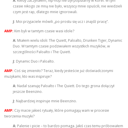
A:
Kiedy zaczynałem, hip-hop nie był popularny w Korei. W tym
czasie nikogo ze mną nie było, wszyscy mnie opuścili, nie wiedzieli
czym jest rap, dlatego mnie ignorowali.
J:
Moi przyjaciele mówili „po prostu się ucz i znajdź pracę”.
AMP:
Kim byli w tamtym czasie wasi idole?
A:
Miałem wielu idoli: The Quiett, Paloalto, Drunken Tiger, Dynamic
Duo. W tamtym czasie podziwiałem wszystkich muzyków, w
szczególności Paloalto i The Quiett.
J:
Dynamic Duo i Paloalto.
AMP:
Coś się zmieniło? Teraz, kiedy jesteście już doświadczonymi
muzykami, kto was inspiruje?
A:
Nadal szanuję Paloalto i The Quiett. Do tego grona dołączył
jeszcze Beenzino.
J:
Najbardziej inspiruje mnie Beenzino.
AMP:
Czy macie jakieś rytuały, które pomagają wam w procesie
tworzenia muzyki?
A:
Palenie i picie – to bardzo pomaga. Jakiś czas temu próbowałem