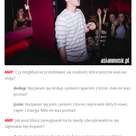
AMP:
Czy moglibyście przedstawić się osobom, które jeszcze was nie
znają?
Andup:
Nazywam się Andup i jestem raperem z Korei, miło mi was
poznać!
Jisim:
Nazywam się Jisim i jestem z Korei, represent dirty D-town,
raper z Daegu. Miło mi was poznać!
AMP:
Jak wasi bliscy zareagowali na to, kiedy zdecydowaliście się
zajmować hip-hopem?