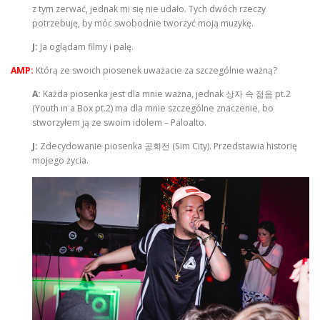
z tym zerwać, jednak mi się nie udało. Tych dwóch rzeczy
potrzebuję, by móc swobodnie tworzyć moją muzykę.
J:
Ja oglądam filmy i palę.
AMP:
Którą ze swoich piosenek uważacie za szczególnie ważną?
A:
Każda piosenka jest dla mnie ważna, jednak 상자 속 젊음 pt.2
(Youth in a Box pt.2) ma dla mnie szczególne znaczenie, bo
stworzyłem ją ze swoim idolem – Paloalto.
J:
Zdecydowanie piosenka 공회전 (Sim City). Przedstawia historię
mojego życia.