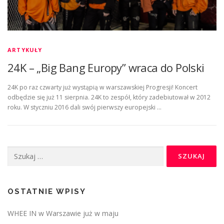
ARTYKUŁY
24K – „Big Bang Europy” wraca do Polski
24K po raz czwarty już wystąpią w warszawskiej Progresji! Koncert
odbędzie się już 11 sierpnia. 24K to zespół, który zadebiutował w 2012
roku. W styczniu 2016 dali swój pierwszy europejski …
Szukaj:
OSTATNIE WPISY
WHEE IN w Warszawie już w maju