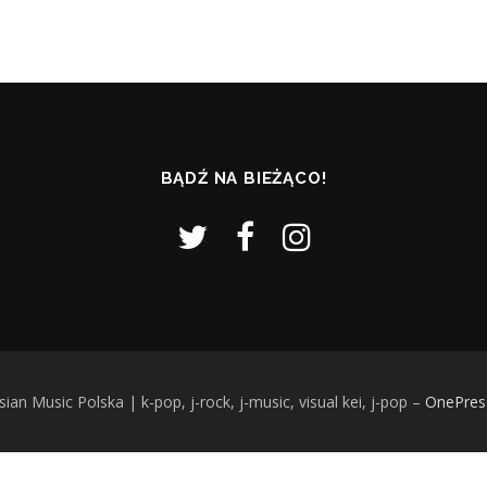
BĄDŹ NA BIEŻĄCO!
an Music Polska | k-pop, j-rock, j-music, visual kei, j-pop
–
OnePres