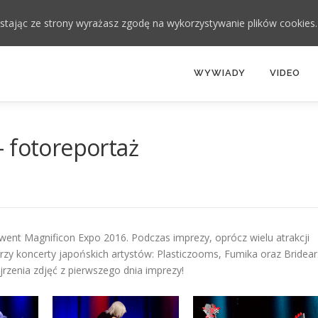
zystając ze strony wyrażasz zgodę na wykorzystywanie plików cookies
WYWIADY
VIDEO
 fotoreportaż
ent Magnificon Expo 2016. Podczas imprezy, oprócz wielu atrakcji
rzy koncerty japońskich artystów: Plasticzooms, Fumika oraz Bridear
zenia zdjęć z pierwszego dnia imprezy!