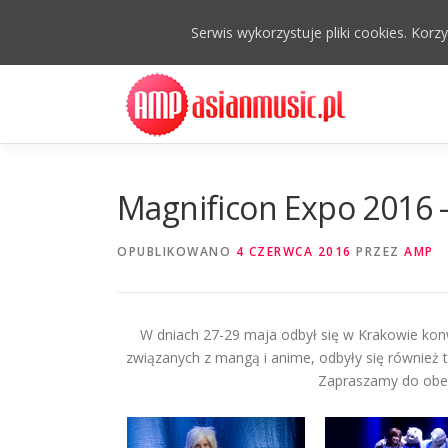
Serwis wykorzystuje pliki cookies. Kor
Przejdź
do
treści
Magnificon Expo 2016 –
OPUBLIKOWANO
4 CZERWCA 2016
PRZEZ
AMP
W dniach 27-29 maja odbył się w Krakowie konw
związanych z mangą i anime, odbyły się również t
Zapraszamy do obejr