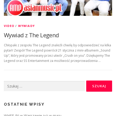
VIDEO
/
WYWIADY
Wywiad z The Legend
Chłopaki z zespołu The Legend znaleźli chwilę by odpowiedzieć na kilka
pytań! Zespół The Legend powrócił 21 stycznia z mini-albumem „Sound
Up”, który jest promowany przez utwór „Crush on you”. Dziękujemy The
Legend oraz SS Entertainment za możliwość przeprowadzenia …
Szukaj:
OSTATNIE WPISY
WHEE IN w Warszawie już w maju